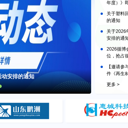
年度）》
关于塑料
的通知
关于202
安排的通
2026循
位，抢占
【邀请参
件《再生
活动安排的通知
规范》参
更多 >