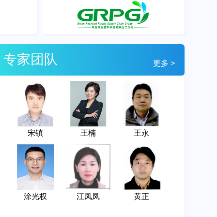
专家团队
更多 >
宋镇
王楠
王永
涂光权
江凤凤
黄正