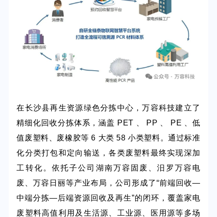
在长沙县再生资源绿色分拣中心，万容科技建立了
精细化
回收
分拣体系，涵盖
PET 、 PP 、 PE 、低
值废塑料、废橡胶等 6 大类 58 小类塑料。通过标准
化分类打包和定向输送，各类废塑料最终实现深加
工转化。依托子公司湖南万容固废、汨罗万容电
废、万容日丽等产业布局，公司形成了
“
前端回收
—
中端分拣—后端资源回收及再生
”
的闭环，覆盖
家电
废塑料高值利用及生活源、工业源、医用源等多场