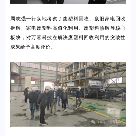
周志强一行
实地考察了
废塑料回收、
废旧家电
回收
拆解、
家电
废塑料高值化利用、
废塑料
热解等核心
板块，对万容科技在解决
废塑料回收利用
的突破性
成果给予高度评价。