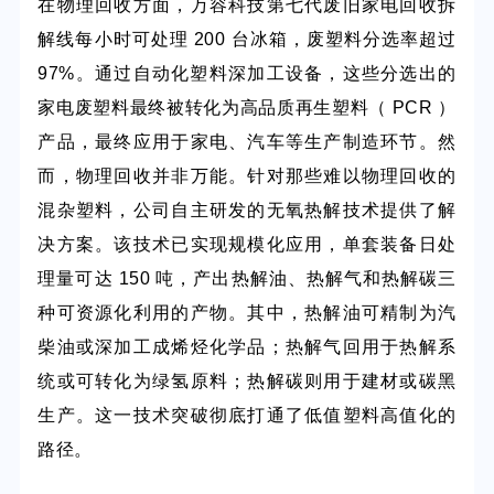
在物理回收方面，万容科技第七代废旧家电
回收
拆
解线每小时可处理
200 台冰箱，废塑料分选率超过
97%。通过自动化
塑料深加工
设备，这些分选出的
家电废塑料最终被转化为高品质再生塑料（
PCR ）
产品
，最终应用于家电、汽车等生产制造环节
。然
而，物理回收并非万能。针对那些难以物理回收的
混杂塑料，公司自主研发的无氧热解技术提供了解
决方案。该技术已实现规模化应用，单套装备日处
理量可达
150 吨，产出热解油、热解气和热解碳三
种可资源化利用的产物。其中，热解油可精制为汽
柴油或深加工成烯烃化学品；热解气回用于热解系
统或可转化为绿氢原料；热解碳则用于建材或碳黑
生产。这一技术突破彻底打通了低值塑料高值化的
路径。