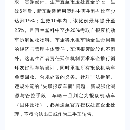
求，贯穿设计、生产直至报废处置全阶段：生
效
6
年后，新车制造所用塑料中再生料占比至少
达到
15%
；生效
10
年内，该比例最终提升至
25%
。
且
再生塑料
中
至少
20%
需取自报废机动
车拆解回收物料。车企将承担车辆全生命周期
的经济与管理主体责任，车辆报废阶段也不例
外。这套生产者责任延伸机制要求车企推行循
环友好型车辆设计，同时承担所有报废机动车
免费回收、合规处置的义务。针对非法拆解、
违规外流的 “失联报废车辆” 问题，新规强化溯
源与管控手段：车辆一旦判定为报废机动车
（固体废物），必须送至官方授权处置企业处
理，不得合法出口或作为二手车转售。