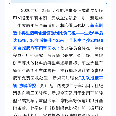
2026年6月29日，欧盟理事会正式通过新版
ELV报废车辆条例，完成立法最后一步，新规将
于生效两年后全面适用。
核心看点包括：
新车制
造中再生塑料含量设强制比例门槛——生效6年后
达15%，10年后提升至25%，且其中至少20%须
来自报废汽车闭环回收；
欧盟委员会将在一年内
完成可行性研究，后续提出钢材、铝、镁、关键
矿产等其他材料的再生料远期目标。车企承担车
辆全生命周期主体责任，推行循环设计并负责报
废车免费回收处置；新规同时强化
“失联报废车
辆”溯源管控
，禁止无上路资质二手车出口，杜绝
污染向第三国转移。新规全面适用于乘用车和轻
型厢式货车，重型卡车、摩托车等仅适用部分基
础条款。此举依托《欧洲绿色协议》和《循环经
济行动计划》，旨在补齐现行法规在循环设计、