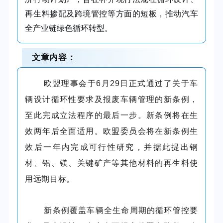
再生料掺配及跨境管控等方面的短板，推动汽车
全产业链绿色循环转型。
文章内容：
欧盟理
事
会
于
6
月
29
日
正式通过了关于车
辆设计循环性要求及报废车辆管理的
新
条例
，
至此完成
立法程序的最后一步
。
新条例
将在生
效两年后
全面
适用。欧盟委员会
将在新条例生
效后一年内
完成可行性研究，并据此
提出
钢
材、铝、镁、关键矿产等其他材料的再生料使
用远期目标。
新
条例
覆盖车辆全生命周期的循环管控要