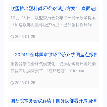
已有75个国家推出了循环经济相关的“行动号
召”“路线图”或“运营战略”，其中71个是2016…
欧盟推出塑料循环经济“试点方案”，直面进口冲
12 月 23 日，欧盟委员会公布了一揽子政策提案
《加速欧洲向循环经济转型：提升塑料循环利用
率的试点项目》，旨在帮助欧洲塑料回收行业走
2026-01-26
出困境，加快塑料循环经济转型。并指出该行业
正面临来自中国及亚洲其他地区塑料产品和再生
材料的激烈竞争，同时也遭遇能源成本高企、回
《2024年全球国家循环经济路线图盘点报告》
收产能…
报告背景在全球气候变化、资源枯竭与环境污染
日益严峻的背景下，“循环经济”（Circular
Economy）被越来越多国家视为实现绿色转型的
2026-01-26
关键路径，成为各国政府、企业与公众共同探索
可持续发展新路径的核心战略。联合国工业发展
组织（UNIDO）最新发布的《2024年全球国家
国务院常务会议解读｜国务院部署开展固体废物
循环…