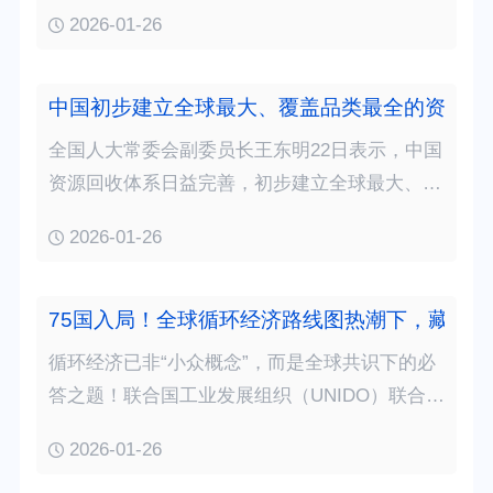
〔2025〕1745号各省、自治区、直辖市人民政
2026-01-26
府，国务院各部委、各直属机构： 为全面贯
彻党的二十大和二十届历次全会精神，认真落实
中央经济工作会议部署，根据《推动大规模设备
中国初步建立全球最大、覆盖品类最全的资源回
更新和消费…
全国人大常委会副委员长王东明22日表示，中国
资源回收体系日益完善，初步建立全球最大、覆
盖品类最全的资源回收和再生利用体系。当天，
2026-01-26
王东明向十四届全国人大常委会会议作常委会执
法检查组关于检查《中华人民共和国循环经济促
进法》实施情况的报告。报告指出，循环经济法
75国入局！全球循环经济路线图热潮下，藏着
治保障…
循环经济已非“小众概念”，而是全球共识下的必
答之题！联合国工业发展组织（UNIDO）联合查
塔姆研究所最新发布的《2024年全球国家循环经
2026-01-26
济路线图盘点报告》显示，自1999年以来，全球