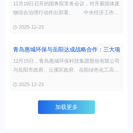
12月19日召开的国务院常务会议，对开展固体废
物综合治理行动作出部署。 中央经济工作会
议指出，实施固体废物综合治理行动。“十五
2025-12-23
五”规划建议提出，完善资源总量管理和全面节
约制度，提高垃圾分类和资源化利用水平，促进
循环经济发展。 会议指出，要坚决遏制住固
青岛惠城环保与岳阳达成战略合作：三大项目闭
废增长势…
12月15日，青岛惠城环保科技集团股份有限公司
与岳阳市政府、云溪区政府、岳阳绿色化工高新
区分别达成岳阳市低值废塑料资源化回收项目、
2025-12-23
分拣清洗中心项目、废塑料化学循环项目等3项
规划合作，变“白色污染”为“黑色黄金”。 3个
项目层层衔接，前端回收与分拣清洗中心的高效
加载更多
建…