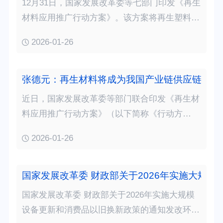
12月31日，国家发展改革委等七部门印发《再生
材料应用推广行动方案》。该方案将再生塑料列
为重点品类进行系统部署，围绕提升供给能力、
2026-01-26
扩大应用范围、健全管理制度和完善支持政策等
全链条环节展开，旨在推动再生塑料产业高质量
发展，助力循环经济与低碳转型。相关内容全面
张德元：再生材料将成为我国产业链供应链安全
总结如…
近日，国家发展改革委等部门联合印发《再生材
料应用推广行动方案》（以下简称《行动方
案》），首次以专门文件对再生材料应用推广作
2026-01-26
出部署。随着经济社会发展和人民消费水平提
升，蕴藏在废旧产品设备中的再生资源蓄积量不
断增加，如何开发好、利用好这些资源成为当前
国家发展改革委 财政部关于2026年实施大规
循环经济发展…
国家发展改革委 财政部关于2026年实施大规模
设备更新和消费品以旧换新政策的通知发改环资