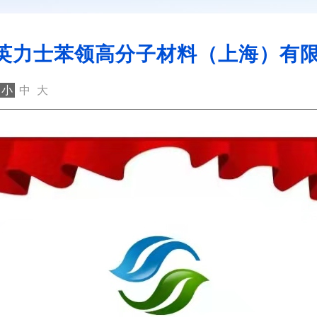
-英力士苯领高分子材料（上海）有
小
中
大